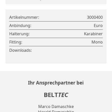
Artikelnummer:
3000400
Anbindung:
Euro
Halterung:
Karabiner
Fitting:
Mono
Downloads:
Ihr Ansprechpartner bei
Zur Merkliste hinzufügen
BELT
TEC
Zurück
Marco Damaschke