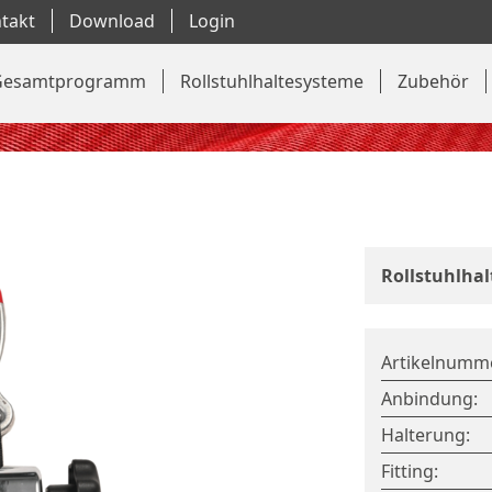
takt
Download
Login
Gesamtprogramm
Rollstuhlhaltesysteme
Zubehör
Rollstuhlhal
Artikelnumm
Anbindung:
Halterung:
Fitting: