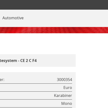
Automotive
tesystem - CE 2 C F4
er:
3000354
Euro
Karabiner
Mono