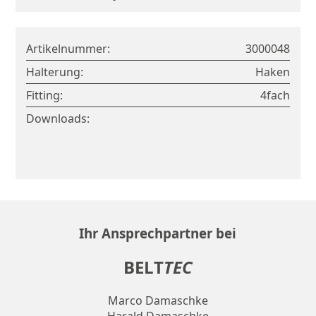
Artikelnummer:
3000048
Halterung:
Haken
Fitting:
4fach
Downloads:
Ihr Ansprechpartner bei
Zur Merkliste hinzufügen
BELT
TEC
Zurück
Marco Damaschke